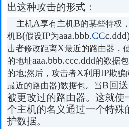
出这种攻击的形式：
A
B
主机
享有主机
的某些特权
B(
IP
aaa.bbb.
CC
c.ddd
机
假设
为
X
击者修改距离
最近的路由器，
aaa.bbb.ccc.ddd
的地址
的数据包
;
X
IP
的地
然后，攻击者
利用
欺骗
)
B
回送
最近的路由器
数据包。当
被更改过的路由器。这就使
个主机的名义通过一个特殊
护数据。