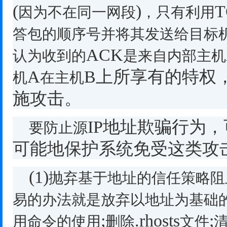
(
)
T
因为不在同一网段
，只有利用
答包的顺序号并将其发送给目标
ACK
认为收到的
是来自内部主机
A
B
上所享有的特权
机
在主机
施攻击。
IP
地址欺骗行为，
要防止源
可能地保护系统免受这类攻
(1)
抛弃基于地址的信任策略阻
易的办法就是放弃以地址为基础
;
.rhosts
;
用命令的使用
删除
文件