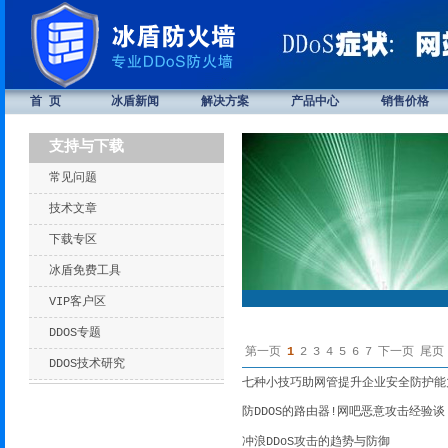
首 页
冰盾新闻
解决方案
产品中心
销售价格
支持与下载
常见问题
技术文章
下载专区
冰盾免费工具
VIP客户区
DDOS专题
第一页
1
2
3
4
5
6
7
下一页
尾页
DDOS技术研究
七种小技巧助网管提升企业安全防护能
防DDOS的路由器!网吧恶意攻击经验谈
冲浪DDoS攻击的趋势与防御