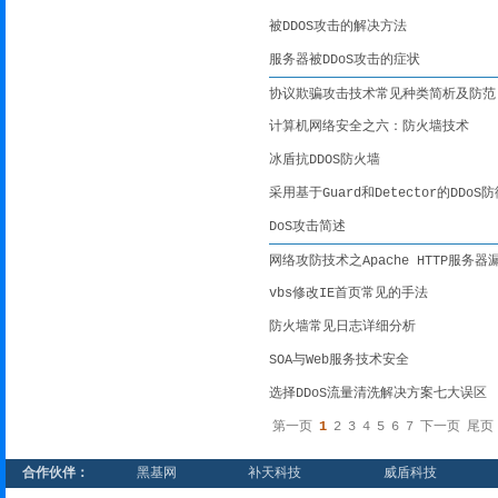
被DDOS攻击的解决方法
服务器被DDoS攻击的症状
协议欺骗攻击技术常见种类简析及防范
计算机网络安全之六：防火墙技术
冰盾抗DDOS防火墙
采用基于Guard和Detector的DDoS
DoS攻击简述
网络攻防技术之Apache HTTP服务器
vbs修改IE首页常见的手法
防火墙常见日志详细分析
SOA与Web服务技术安全
选择DDoS流量清洗解决方案七大误区
第一页
1
2
3
4
5
6
7
下一页
尾页
合作伙伴：
黑基网
补天科技
威盾科技